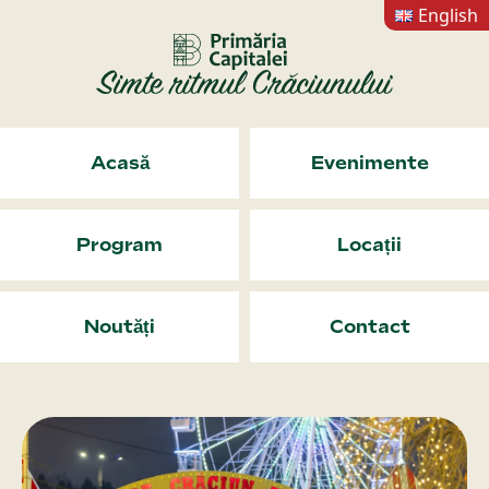
English
Acasă
Evenimente
Program
Locații
Noutăți
Contact