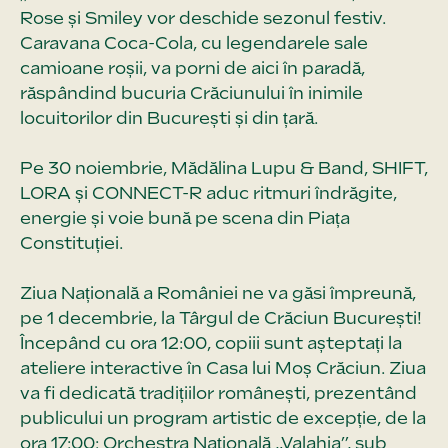
Rose și Smiley vor deschide sezonul festiv.
Caravana Coca-Cola, cu legendarele sale
camioane roșii, va porni de aici în paradă,
răspândind bucuria Crăciunului în inimile
locuitorilor din București și din țară.
Pe 30 noiembrie, Mădălina Lupu & Band, SHIFT,
LORA și CONNECT-R aduc ritmuri îndrăgite,
energie și voie bună pe scena din Piața
Constituției.
Ziua Națională a României ne va găsi împreună,
pe 1 decembrie, la Târgul de Crăciun București!
Începând cu ora 12:00, copiii sunt așteptați la
ateliere interactive în Casa lui Moș Crăciun. Ziua
va fi dedicată tradițiilor românești, prezentând
publicului un program artistic de excepție, de la
ora 17:00: Orchestra Naţională „Valahia”, sub