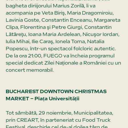
bagheta diriijorului Marius Zorilă, îi va
acompania pe Veta Biriş, Maria Dragomiroiu,
Lavinia Goste, Constantin Enceanu, Margareta
Clipa, Florentina şi Petre Giurgi, Constantin
Lătăreţu, Ioana Maria Ardelean, Nicuşor Iordan,
Iulia Mihai, Ilie Caraş, Ionela Toma, Natalia
Popescu, într-un spectacol folcloric autentic.
De la ora 21:00, FUEGO va încheia programul
special dedicat Zilei Naționale a României cu un
concert memorabil.
BUCHAREST DOWNTOWN CHRISTMAS
MARKET – Piața Universității
Tot sâmbătă, 29 noiembrie, Municipalitatea,
prin CREART, în parteneriat cu Food Truck
Festival, deschide cel de-al doilea târg de