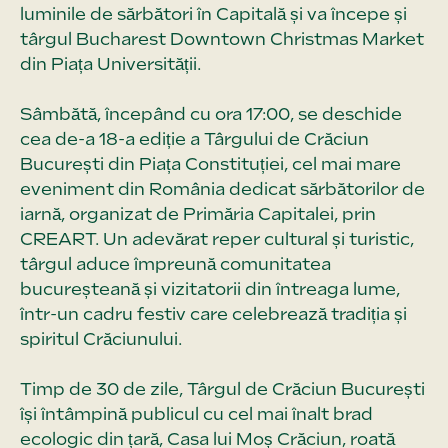
luminile de sărbători în Capitală și va începe și
târgul Bucharest Downtown Christmas Market
din Piața Universității.
Sâmbătă, începând cu ora 17:00, se deschide
cea de-a 18-a ediție a Târgului de Crăciun
București din Piața Constituției, cel mai mare
eveniment din România dedicat sărbătorilor de
iarnă, organizat de Primăria Capitalei, prin
CREART. Un adevărat reper cultural și turistic,
târgul aduce împreună comunitatea
bucureșteană și vizitatorii din întreaga lume,
într-un cadru festiv care celebrează tradiția și
spiritul Crăciunului.
Timp de 30 de zile, Târgul de Crăciun București
își întâmpină publicul cu cel mai înalt brad
ecologic din țară, Casa lui Moș Crăciun, roată