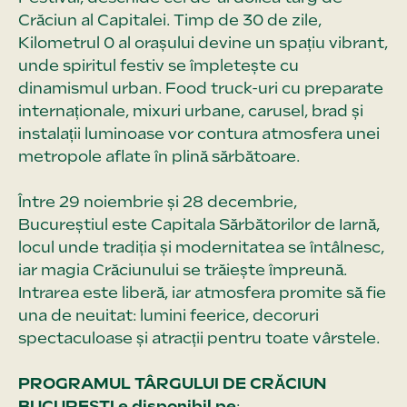
Crăciun al Capitalei. Timp de 30 de zile,
Kilometrul 0 al orașului devine un spațiu vibrant,
unde spiritul festiv se împletește cu
dinamismul urban. Food truck-uri cu preparate
internaționale, mixuri urbane, carusel, brad și
instalații luminoase vor contura atmosfera unei
metropole aflate în plină sărbătoare.
Între 29 noiembrie și 28 decembrie,
Bucureștiul este Capitala Sărbătorilor de Iarnă,
locul unde tradiția și modernitatea se întâlnesc,
iar magia Crăciunului se trăiește împreună.
Intrarea este liberă, iar atmosfera promite să fie
una de neuitat: lumini feerice, decoruri
spectaculoase și atracții pentru toate vârstele.
PROGRAMUL TÂRGULUI DE CRĂCIUN
BUCUREȘTI e disponibil pe
: