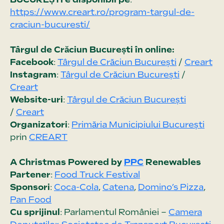
https://www.creart.ro/program-targul-de-
craciun-bucuresti/
Târgul de Crăciun București în online:
Facebook
:
Târgul de Crăciun București
/
Creart
Instagram
:
Târgul de Crăciun București
/
Creart
Website-uri
:
Târgul de Crăciun București
/
Creart
Organizatori
:
Primăria Municipiului București
prin
CREART
A Christmas Powered by
PPC
Renewables
Partener
:
Food Truck Festival
Sponsori
:
Coca-Cola
,
Catena
,
Domino’s Pizza
,
Pan Food
Cu sprijinul
: Parlamentul României –
Camera